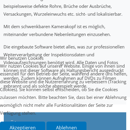
beispielsweise defekte Rohre, Brüche oder Ausbrüche,
Versackungen, Wurzeleinwuchs etc. sicht- und lokalisierbar.
Mit dem schwenkbaren Kamerakopf ist es möglich,
miteinander verbundene Nebenleitungen einzusehen.
Die eingebaute Software bietet alles, was zur professionellen
Weiterverarbeitung der Inspektionsdaten und
Wir benutzen Cookies
Videoaufzeichnungen benötigt wird. Alle Daten und Fotos
Wir nutzen Cookies auf unserer Website. Einige von ihnen sind
können mit dieser Software als Haltungsbericht ausgedruckt
essenziell für den Betrieb der Seite, während andere uns helfen,
werden. Zudem können Aufnahmen auf DVDs zu Filmen
diese Website und die Nutzererfahrung zu verbessern (Tracking
gebrannt und als solche abgespielt werde.
Cookies). Sie können selbst entscheiden, ob Sie die Cookies
zulassen möchten. Bitte beachten Sie, dass bei einer Ablehnung
womöglich nicht mehr alle Funktionalitäten der Seite zur
Verfügung stehen.
Über uns
Akzeptieren
Ablehnen